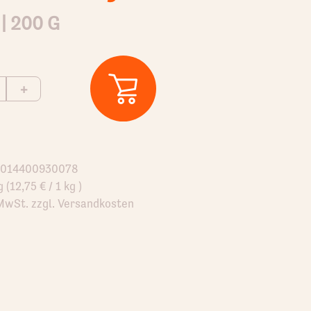
|
200 G
+
 4014400930078
 (12,75 € / 1 kg )
 MwSt. zzgl. Versandkosten