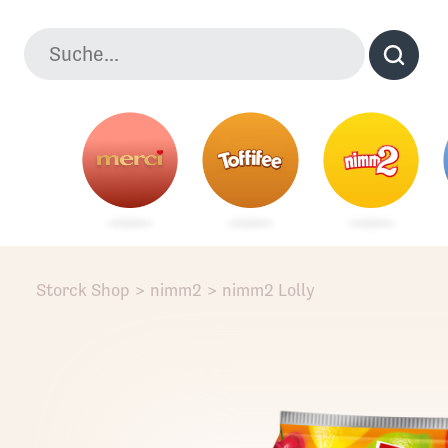
Storck Shop
>
nimm2
>
nimm2 Lolly